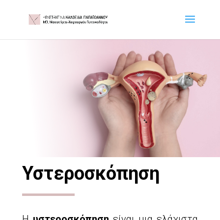
Υστεροσκόπηση
Η
υστεροσκόπηση
είναι μια ελάχιστα